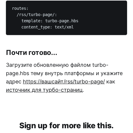
routes:

  /rss/turbo-page/:

    template: turbo-page.hbs

    content_type: text/xml
Почти готово...
Загрузите обновленную файлом turbo-
page.hbs тему внутрь платформы и укажите
адрес
https://вашсайт/rss/turbo-page/
как
источник для турбо-страниц
.
Sign up for more like this.