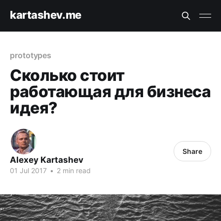
kartashev.me
prototypes
Сколько стоит
работающая для бизнеса
идея?
Share
Alexey Kartashev
01 Jul 2017
•
2 min read